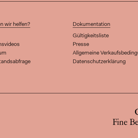
n wir helfen?
Dokumentation
Gültigkeitsliste
onsvideos
Presse
aum
Allgemeine Verkaufsbedin
tandsabfrage
Datenschutzerklärung
diese Seite