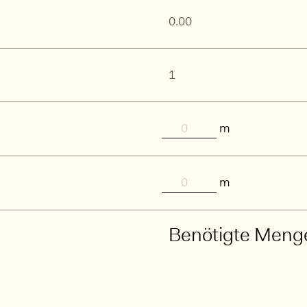
m
m
Benötigte Meng