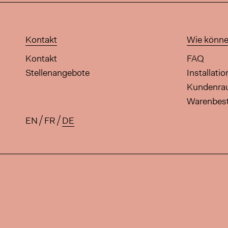
Kontakt
Wie könne
Kontakt
FAQ
Stellenangebote
Installati
Kundenr
Warenbes
EN
FR
DE
Verfügbare Übersetzungen für 