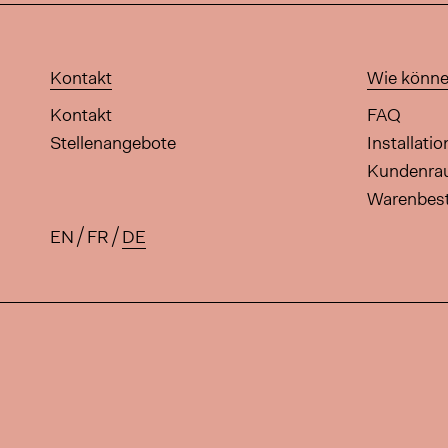
Kontakt
Wie könne
Kontakt
FAQ
Stellenangebote
Installati
Kundenr
Warenbes
EN
FR
DE
Verfügbare Übersetzungen für 