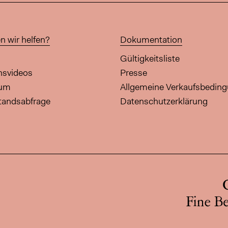
n wir helfen?
Dokumentation
Gültigkeitsliste
onsvideos
Presse
aum
Allgemeine Verkaufsbedin
tandsabfrage
Datenschutzerklärung
diese Seite