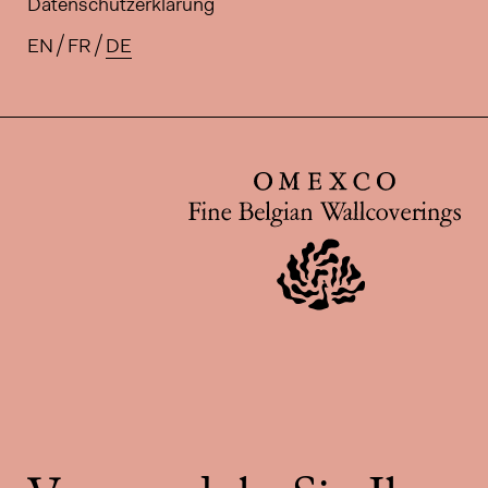
Datenschutzerklärung
EN
FR
DE
Verfügbare Übersetzungen für di