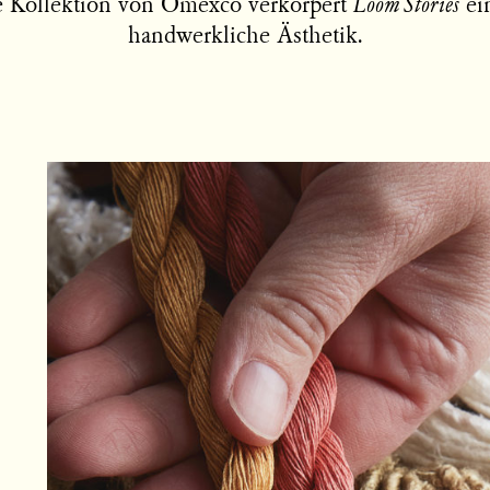
e Kollektion von Omexco verkörpert
Loom Stories
ei
handwerkliche Ästhetik.