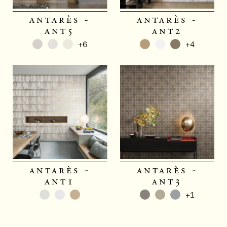
antarès -
antarès -
ant5
ant2
+6
+4
antarès -
antarès -
ant1
ant3
+1