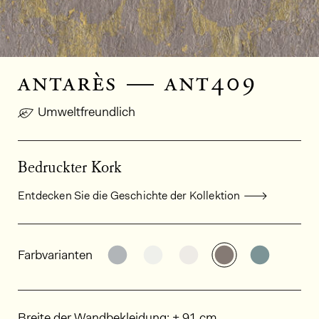
antarès — ant409
Umweltfreundlich
Bedruckter Kork
Entdecken Sie die Geschichte der Kollektion
Allgemeine Produktinformationen
Weitere Varianten entdecken: AN
Weitere Varianten entdeck
Weitere Varianten e
Weitere Varia
Weitere
Farbvarianten
Abmessungen
Breite der Wandbekleidung: ± 91 cm