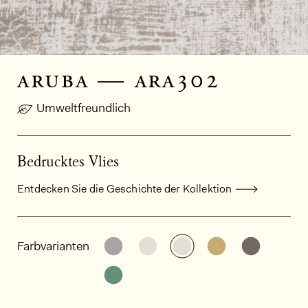
aruba — ara302
Umweltfreundlich
Bedrucktes Vlies
Entdecken Sie die Geschichte der Kollektion
Allgemeine Produktinformationen
Weitere Varianten entdecken: AR
Weitere Varianten entdeck
Weitere Varianten e
Weitere Varia
Weitere
Farbvarianten
Weitere Varianten entdecken: AR