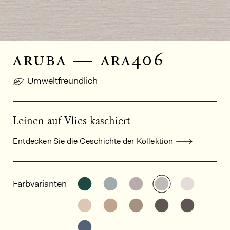
aruba — ara406
Umweltfreundlich
Leinen auf Vlies kaschiert
Entdecken Sie die Geschichte der Kollektion
Allgemeine Produktinformationen
Weitere Varianten entdecken: AR
Weitere Varianten entdeck
Weitere Varianten e
Weitere Varia
Weitere
Farbvarianten
Weitere Varianten entdecken: AR
Weitere Varianten entdeck
Weitere Varianten e
Weitere Varia
Weitere
Weitere Varianten entdecken: AR