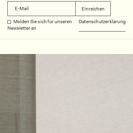
E-Mail
Einreichen
Melden Sie sich für unseren
Datenschutzerklärung
Newsletter an
Dekorbilder