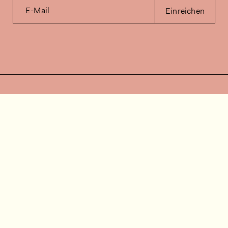
E-Mail
Einreichen
Kontakt
Wie können wir helfen?
Kontakt
FAQ
Stellenangebote
Installationsvideos
Kundenraum
Warenbestandsabfrage
Dokumentation
Folgen Sie uns