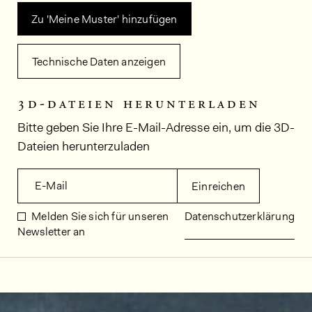
Zu 'Meine Muster' hinzufügen
Technische Daten anzeigen
3d-dateien herunterladen
Bitte geben Sie Ihre E-Mail-Adresse ein, um die 3D-
Dateien herunterzuladen
E-Mail
Einreichen
Melden Sie sich für unseren
Datenschutzerklärung
Newsletter an
Dekorbilder