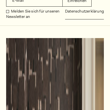
E-Mail
Einreichen
Melden Sie sich für unseren
Datenschutzerklärung
Newsletter an
Dekorbilder