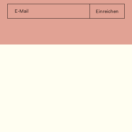
E-Mail
Einreichen
Kontakt
Wie können wir helfen?
Kontakt
FAQ
Stellenangebote
Installationsvideos
Kundenraum
Warenbestandsabfrage
Dokumentation
Folgen Sie uns