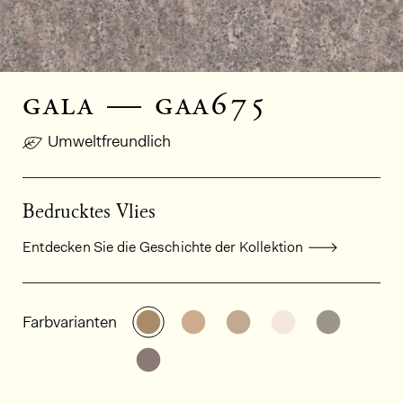
gala — gaa675
Umweltfreundlich
Bedrucktes Vlies
Entdecken Sie die Geschichte der Kollektion
Allgemeine Produktinformationen
Weitere Varianten entdecken: GA
Weitere Varianten entdeck
Weitere Varianten e
Weitere Varia
Weitere
Farbvarianten
Weitere Varianten entdecken: GA