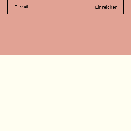
E-Mail
Einreichen
Kontakt
Wie können wir helfen?
Kontakt
FAQ
Stellenangebote
Installationsvideos
Kundenraum
Warenbestandsabfrage
Dokumentation
Folgen Sie uns