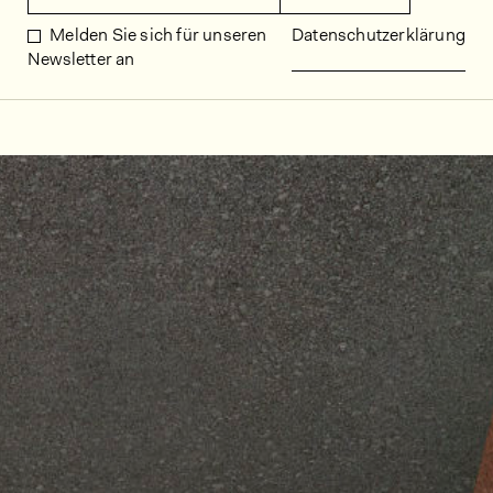
Melden Sie sich für unseren
Datenschutzerklärung
Newsletter an
Dekorbilder