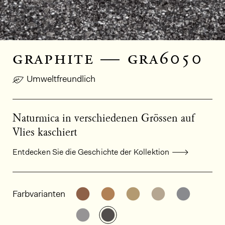
graphite — gra6050
Umweltfreundlich
Naturmica in verschiedenen Grössen auf
Vlies kaschiert
Entdecken Sie die Geschichte der Kollektion
Allgemeine Produktinformationen
Weitere Varianten entdecken: GR
Weitere Varianten entdeck
Weitere Varianten e
Weitere Varia
Weitere
Farbvarianten
Weitere Varianten entdecken: GR
Weitere Varianten entdeck