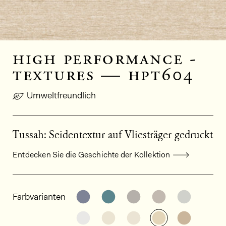
high performance -
textures — hpt604
Umweltfreundlich
Tussah: Seidentextur auf Vliesträger gedruckt
Entdecken Sie die Geschichte der Kollektion
Allgemeine Produktinformationen
Weitere Varianten entdecken: HP
Weitere Varianten entdeck
Weitere Varianten e
Weitere Varia
Weitere
Farbvarianten
Weitere Varianten entdecken: HP
Weitere Varianten entdeck
Weitere Varianten e
Weitere Varia
Weitere