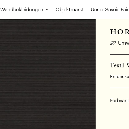
Wandbekleidungen
Objektmarkt
Unser Savoir-Fai
hor
Umwe
Textil 
Entdecken
Allge
Farbvari