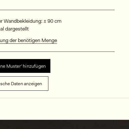
sungen
er Wandbekleidung: ± 90 cm
al dargestellt
ung der benötigen Menge
ine Muster' hinzufügen
ische Daten anzeigen