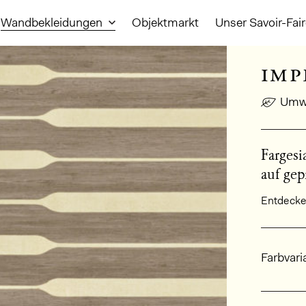
Wandbekleidungen
Objektmarkt
Unser Savoir-Fai
imp
Umwe
Fargesi
auf gep
Entdecken
Allge
Farbvari