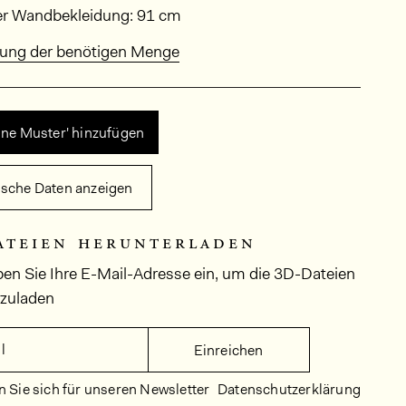
sungen
der Wandbekleidung: 91 cm
ung der benötigen Menge
ine Muster' hinzufügen
ische Daten anzeigen
ateien herunterladen
ben Sie Ihre E-Mail-Adresse ein, um die 3D-Dateien
rzuladen
l
Einreichen
 Sie sich für unseren Newsletter
Datenschutzerklärung