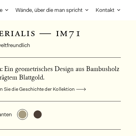
re
Wände, über die man spricht
Kontakt
erialis — im71
ltfreundlich
a: Ein geometrisches Design aus Bambusholz
rägtem Blattgold.
 Sie die Geschichte der Kollektion
meine Produktinformationen
Weitere Varianten entdecken: IM71
Weitere Varianten entdecken: IM72
anten