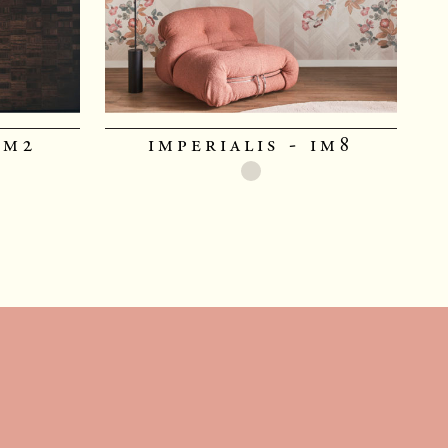
im2
imperialis - im8