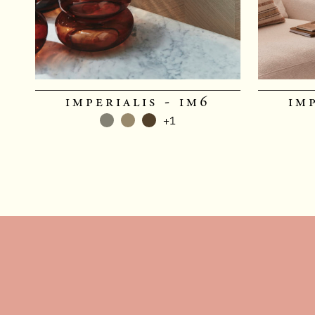
imperialis - im6
im
+1