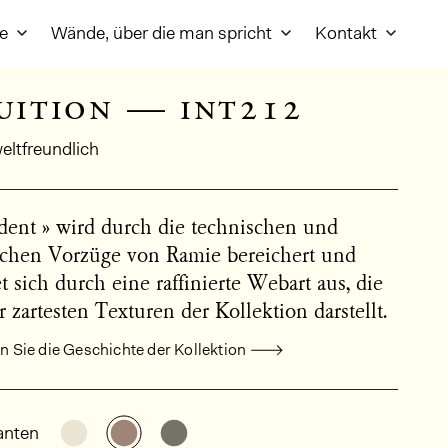
re
Wände, über die man spricht
Kontakt
uition — int212
ltfreundlich
dent » wird durch die technischen und
schen Vorzüge von Ramie bereichert und
t sich durch eine raffinierte Webart aus, die
r zartesten Texturen der Kollektion darstellt.
 Sie die Geschichte der Kollektion
meine Produktinformationen
Weitere Varianten entdecken: INT211
Weitere Varianten entdecken: INT212
Weitere Varianten entdecken: IN
anten