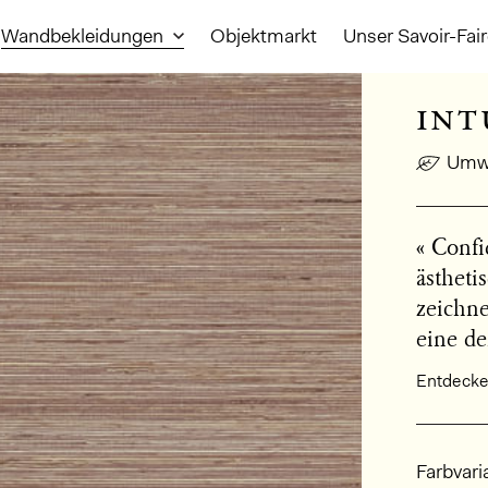
Wandbekleidungen
Objektmarkt
Unser Savoir-Fai
int
Umwe
« Confi
ästheti
zeichne
eine de
Entdecken
Allge
Farbvari