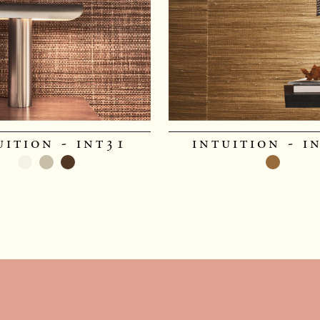
uition - int31
intuition - i