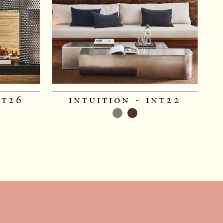
nt26
intuition - int22