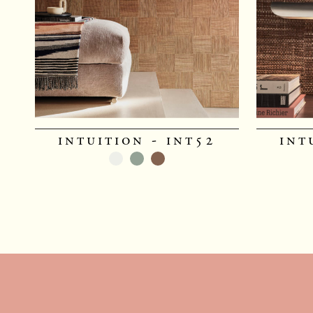
intuition - int52
int