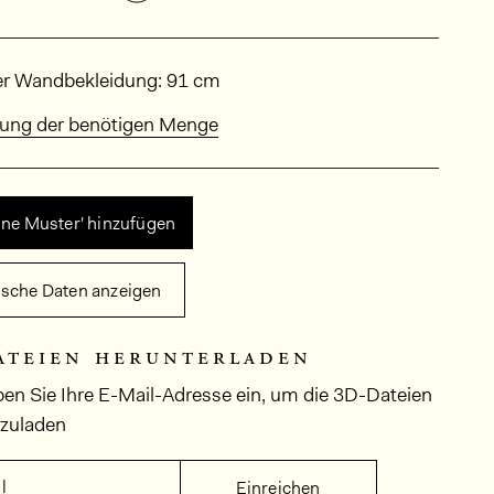
sungen
der Wandbekleidung: 91 cm
ung der benötigen Menge
ine Muster' hinzufügen
ische Daten anzeigen
ateien herunterladen
ben Sie Ihre E-Mail-Adresse ein, um die 3D-Dateien
rzuladen
l
Einreichen