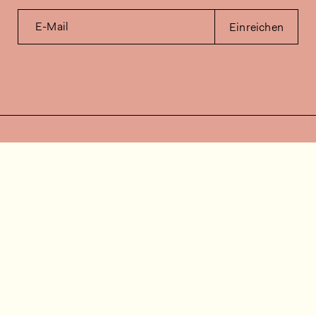
E-Mail
Einreichen
Kontakt
Wie können wir helfen?
Kontakt
FAQ
Stellenangebote
Installationsvideos
Kundenraum
Warenbestandsabfrage
Dokumentation
Folgen Sie uns