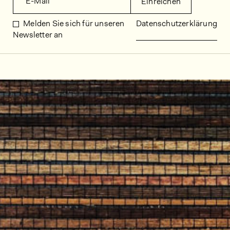
E-Mail
Einreichen
Melden Sie sich für unseren
Datenschutzerklärung
Newsletter an
Dekorbilder