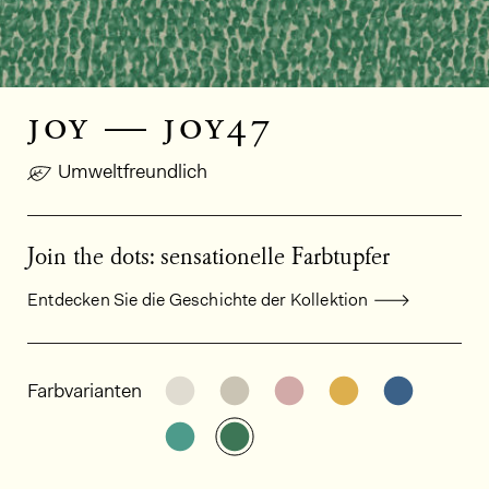
joy — joy47
Umweltfreundlich
Join the dots: sensationelle Farbtupfer
Entdecken Sie die Geschichte der Kollektion
Allgemeine Produktinformationen
Weitere Varianten entdecken: JOY
Weitere Varianten entdecke
Weitere Varianten en
Weitere Varia
Weitere
Farbvarianten
Weitere Varianten entdecken: JOY
Weitere Varianten entdecke