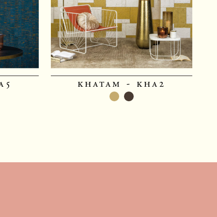
a5
khatam - kha2