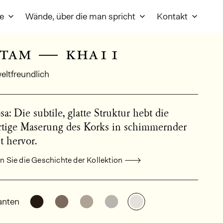
re
Wände, über die man spricht
Kontakt
tam — kha11
ltfreundlich
a: Die subtile, glatte Struktur hebt die
rtige Maserung des Korks in schimmernder
t hervor.
 Sie die Geschichte der Kollektion
meine Produktinformationen
Weitere Varianten entdecken: KHA15
Weitere Varianten entdecken: KHA14
Weitere Varianten entdecken: K
Weitere Varianten entdec
Weitere Varianten 
anten