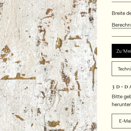
Abmes
Breite d
Berechn
Zu 'Me
Techn
3d-d
Bitte ge
herunte
E-Mai