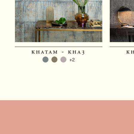
khatam - kha3
k
+2