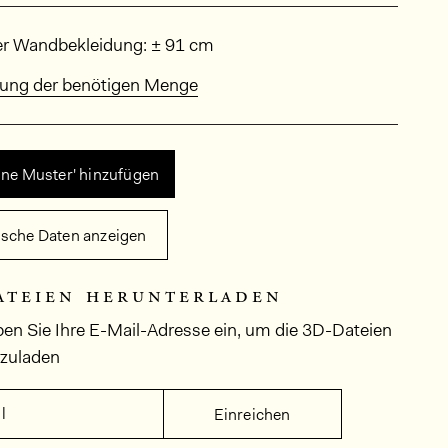
sungen
er Wandbekleidung: ± 91 cm
ung der benötigen Menge
ine Muster' hinzufügen
ische Daten anzeigen
ateien herunterladen
ben Sie Ihre E-Mail-Adresse ein, um die 3D-Dateien
rzuladen
l
Einreichen