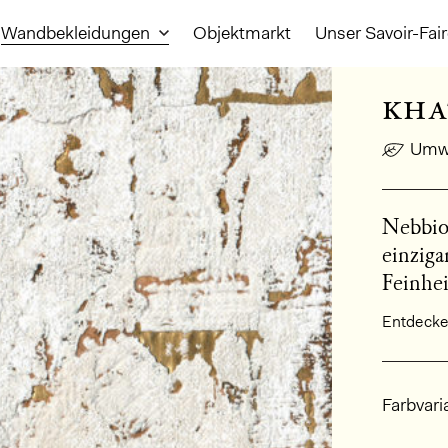
Wandbekleidungen
Objektmarkt
Unser Savoir-Fai
kha
Umwe
Nebbios
einziga
Feinhei
Entdecken
Allge
Farbvari