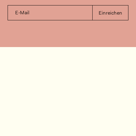
E-Mail
Einreichen
Kontakt
Wie können wir helfen?
Kontakt
FAQ
Stellenangebote
Installationsvideos
Kundenraum
Warenbestandsabfrage
Dokumentation
Folgen Sie uns