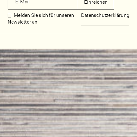
E-Mail
Einreichen
Melden Sie sich für unseren
Datenschutzerklärung
Newsletter an
Dekorbilder