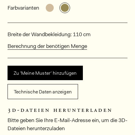
Allgemeine Produktinformationen
Weitere Varianten entdecken: LA
Weitere Varianten entdeck
Farbvarianten
Abmessungen
Breite der Wandbekleidung: 110 cm
Berechnung der benötigen Menge
Zu 'Meine Muster' hinzufügen
Technische Daten anzeigen
3d-dateien herunterladen
Bitte geben Sie Ihre E-Mail-Adresse ein, um die 3D-
Dateien herunterzuladen