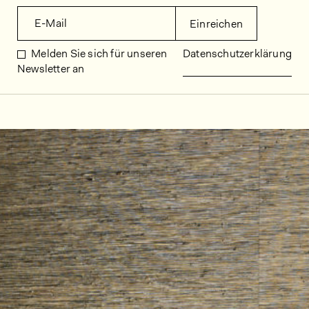
E-Mail
Einreichen
Melden Sie sich für unseren
Datenschutzerklärung
Newsletter an
Dekorbilder