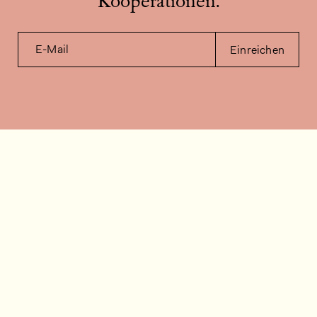
Kooperationen.
E-Mail
Einreichen
Kontakt
Wie können wir helfen?
Kontakt
FAQ
Stellenangebote
Installationsvideos
Kundenraum
Warenbestandsabfrage