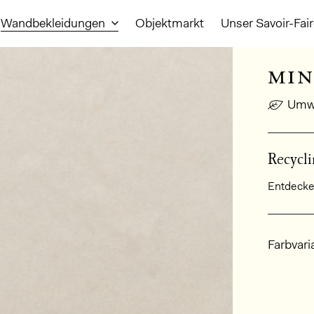
Wandbekleidungen
Objektmarkt
Unser Savoir-Fai
min
Umwe
Recycli
Entdecken
Allge
Farbvari