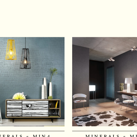
nerals - min4
minerals - m