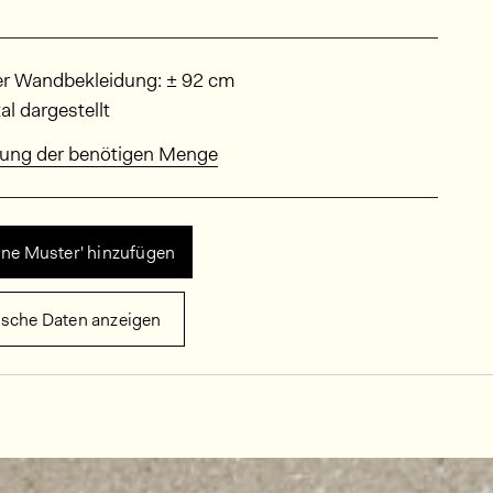
sungen
er Wandbekleidung: ± 92 cm
al dargestellt
ung der benötigen Menge
ine Muster' hinzufügen
ische Daten anzeigen