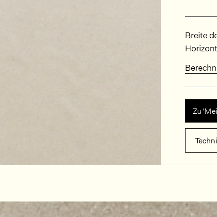
Abmes
Breite d
Horizont
Berechn
Zu 'Me
Techn