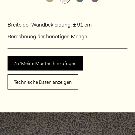
Abmessungen
Breite der Wandbekleidung: ± 91 cm
Berechnung der benötigen Menge
Zu 'Meine Muster' hinzufügen
Technische Daten anzeigen
Dekorbilder