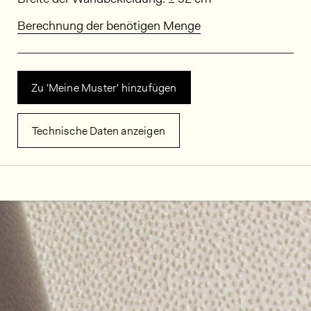
Berechnung der benötigen Menge
Zu 'Meine Muster' hinzufügen
Technische Daten anzeigen
Dekorbilder