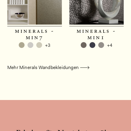
minerals -
minerals -
min7
min1
+3
+4
Mehr Minerals Wandbekleidungen