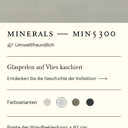
minerals — min5300
Umweltfreundlich
Glasperlen auf Vlies kaschiert
Entdecken Sie die Geschichte der Kollektion
Allgemeine Produktinformationen
Weitere Varianten entdecken: MI
Weitere Varianten entdeck
Weitere Varianten e
Weitere Varia
Farbvarianten
Abmessungen
Breite der Wandbekleidung: ± 92 cm