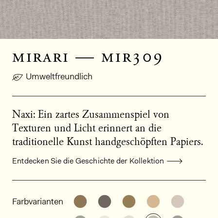
mirari — mir309
Umweltfreundlich
Naxi: Ein zartes Zusammenspiel von
Texturen und Licht erinnert an die
traditionelle Kunst handgeschöpften Papiers.
Entdecken Sie die Geschichte der Kollektion
Allgemeine Produktinformationen
Weitere Varianten entdecken: MI
Weitere Varianten entdeck
Weitere Varianten e
Weitere Varia
Weitere
Farbvarianten