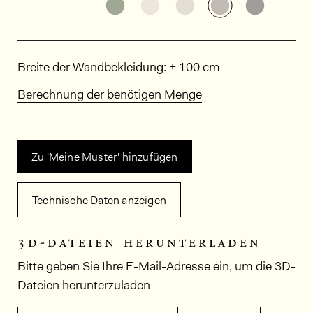
Weitere Varianten entdecken: MI
Weitere Varianten entdeck
Weitere Varianten e
Weitere Varia
Weitere
Abmessungen
Breite der Wandbekleidung: ± 100 cm
Berechnung der benötigen Menge
Zu 'Meine Muster' hinzufügen
Technische Daten anzeigen
3d-dateien herunterladen
Bitte geben Sie Ihre E-Mail-Adresse ein, um die 3D-
Dateien herunterzuladen