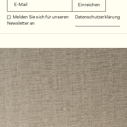
E-Mail
Einreichen
Melden Sie sich für unseren
Datenschutzerklärung
Newsletter an
Dekorbilder