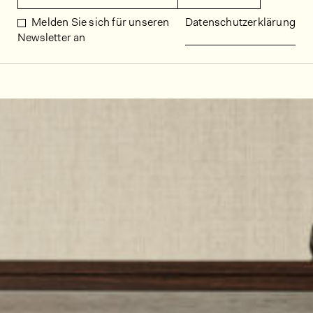
Melden Sie sich für unseren
Datenschutzerklärung
Newsletter an
Dekorbilder