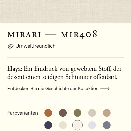
mirari — mir408
Umweltfreundlich
Elaya: Ein Eindruck von gewebtem Stoff, der
dezent einen seidigen Schimmer offenbart.
Entdecken Sie die Geschichte der Kollektion
Allgemeine Produktinformationen
Weitere Varianten entdecken: MI
Weitere Varianten entdeck
Weitere Varianten e
Weitere Varia
Weitere
Farbvarianten
Weitere Varianten entdecken: MI
Weitere Varianten entdeck
Weitere Varianten e
Weitere Varia
Weitere