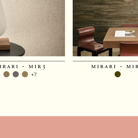
irari - mir3
mirari - mi
+7