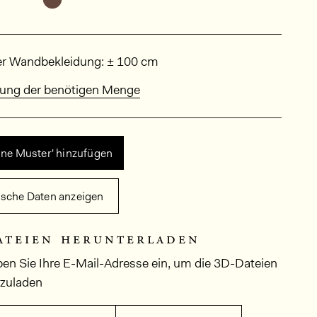
sungen
er Wandbekleidung: ± 100 cm
ung der benötigen Menge
ine Muster' hinzufügen
ische Daten anzeigen
ateien herunterladen
ben Sie Ihre E-Mail-Adresse ein, um die 3D-Dateien
rzuladen