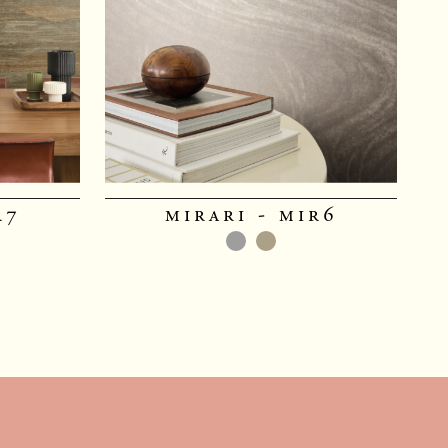
r7
mirari - mir6