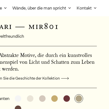
re
Wände, über die man spricht
Kontakt
ari — mir801
ltfreundlich
Abstrakte Motive, die durch ein kunstvolles
enspiel von Licht und Schatten zum Leben
t werden.
 Sie die Geschichte der Kollektion
meine Produktinformationen
Weitere Varianten entdecken: MIR802
Weitere Varianten entdecken: MIR803
Weitere Varianten entdecken: M
Weitere Varianten entdec
Weitere Varianten 
Weitere Vari
anten
Weitere Varianten entdecken: MIR806