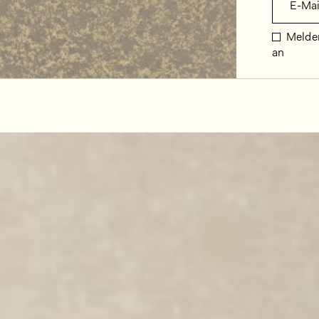
E-Mai
Melden
an