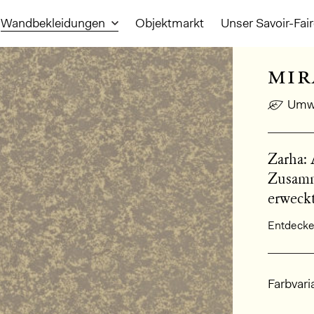
Wandbekleidungen
Objektmarkt
Unser Savoir-Fai
mir
Umwe
Zarha: 
Zusamm
erweck
Entdecken
Allge
Farbvari