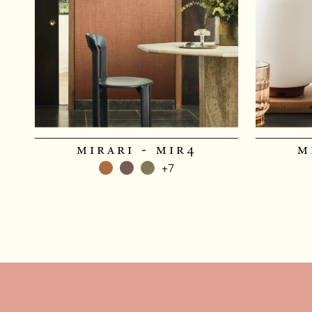
mirari - mir4
m
+7