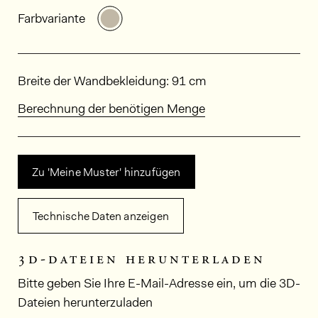
Allgemeine Produktinformationen
Weitere Varianten entdecken: MNE
Farbvariante
Abmessungen
Breite der Wandbekleidung: 91 cm
Berechnung der benötigen Menge
Zu 'Meine Muster' hinzufügen
Technische Daten anzeigen
3d-dateien herunterladen
Bitte geben Sie Ihre E-Mail-Adresse ein, um die 3D-
Dateien herunterzuladen