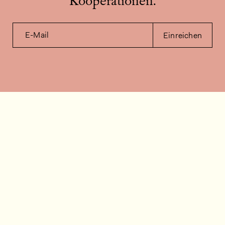
Kooperationen.
E-Mail
Einreichen
Kontakt
Wie können wir helfen?
Kontakt
FAQ
Stellenangebote
Installationsvideos
Kundenraum
Warenbestandsabfrage