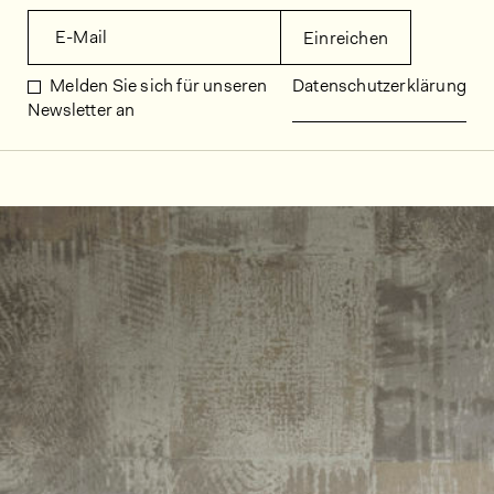
E-Mail
Einreichen
Melden Sie sich für unseren
Datenschutzerklärung
Newsletter an
Dekorbilder