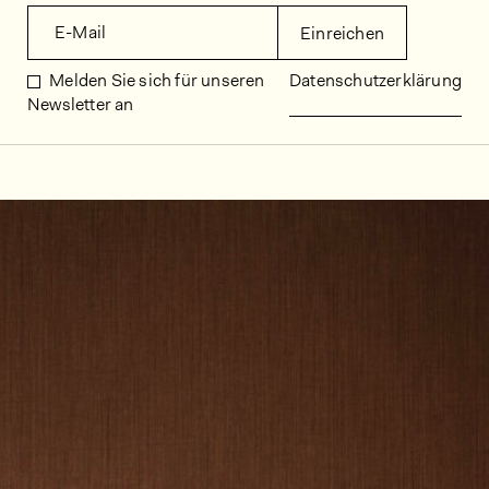
E-Mail
Einreichen
Melden Sie sich für unseren
Datenschutzerklärung
Newsletter an
Dekorbilder