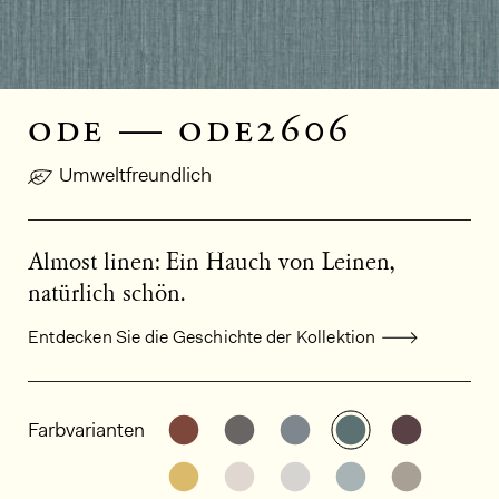
ode — ode2606
Umweltfreundlich
Almost linen: Ein Hauch von Leinen,
natürlich schön.
Entdecken Sie die Geschichte der Kollektion
Allgemeine Produktinformationen
Weitere Varianten entdecken: OD
Weitere Varianten entdeck
Weitere Varianten e
Weitere Varia
Weitere
Farbvarianten
Weitere Varianten entdecken: OD
Weitere Varianten entdeck
Weitere Varianten e
Weitere Varia
Weitere