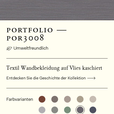
portfolio —
por3008
Umweltfreundlich
Textil Wandbekleidung auf Vlies kaschiert
Entdecken Sie die Geschichte der Kollektion
Allgemeine Produktinformationen
Weitere Varianten entdecken: PO
Weitere Varianten entdeck
Weitere Varianten e
Weitere Varia
Weitere
Farbvarianten
Weitere Varianten entdecken: PO
Weitere Varianten entdeck
Weitere Varianten e
Weitere Varia
Weitere