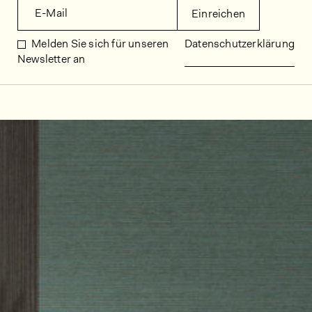
E-Mail
Einreichen
Melden Sie sich für unseren
Datenschutzerklärung
Newsletter an
Dekorbilder