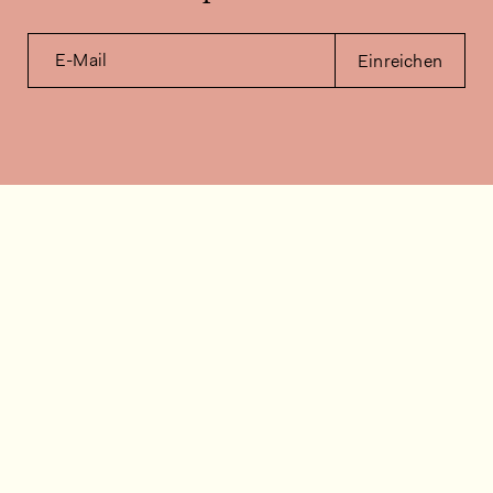
E-Mail
Einreichen
Kontakt
Wie können wir helfen?
Kontakt
FAQ
Stellenangebote
Installationsvideos
Kundenraum
Warenbestandsabfrage
Dokumentation
Folgen Sie uns