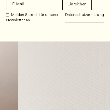
E-Mail
Einreichen
Melden Sie sich für unseren
Datenschutzerklärung
Newsletter an
Dekorbilder