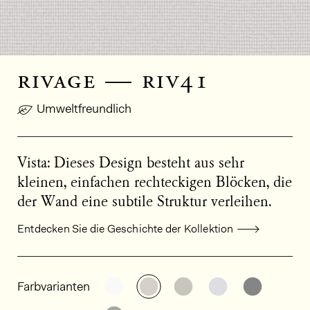
rivage — riv41
Umweltfreundlich
Vista: Dieses Design besteht aus sehr
kleinen, einfachen rechteckigen Blöcken, die
der Wand eine subtile Struktur verleihen.
Entdecken Sie die Geschichte der Kollektion
Allgemeine Produktinformationen
Weitere Varianten entdecken: RIV
Weitere Varianten entdecke
Weitere Varianten en
Weitere Varian
Weitere 
Farbvarianten