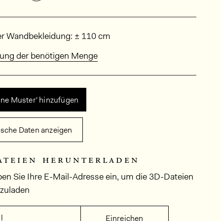
sungen
er Wandbekleidung: ± 110 cm
ung der benötigen Menge
ine Muster' hinzufügen
ische Daten anzeigen
ateien herunterladen
ben Sie Ihre E-Mail-Adresse ein, um die 3D-Dateien
rzuladen
l
Einreichen