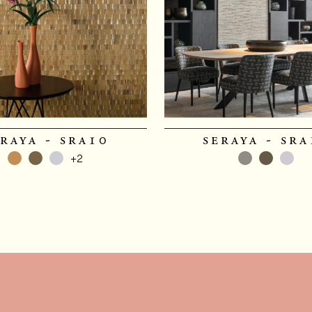
raya - sra10
seraya - sra
+2