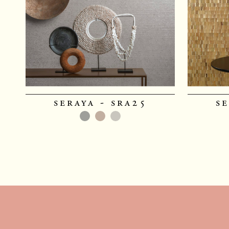
seraya - sra25
se