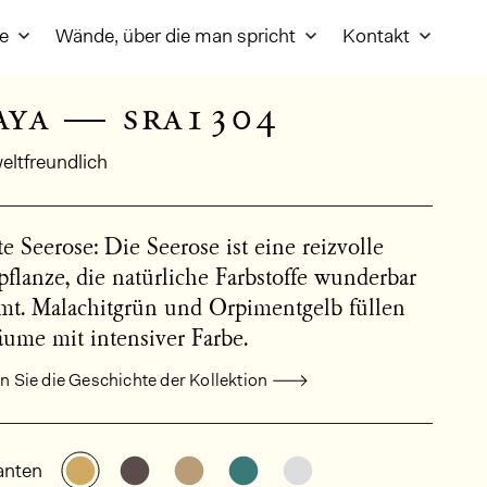
re
Wände, über die man spricht
Kontakt
aya — sra1304
ltfreundlich
 Seerose: Die Seerose ist eine reizvolle
flanze, die natürliche Farbstoffe wunderbar
mt. Malachitgrün und Orpimentgelb füllen
ume mit intensiver Farbe.
 Sie die Geschichte der Kollektion
meine Produktinformationen
Weitere Varianten entdecken: SRA1304
Weitere Varianten entdecken: SRA1302
Weitere Varianten entdecken: S
Weitere Varianten entdec
Weitere Varianten 
anten