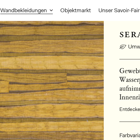
Wandbekleidungen
Objektmarkt
Unser Savoir-Fai
ser
Umwe
Gewebte
Wasserp
aufnim
Innenrä
Entdecken
Allge
Farbvari