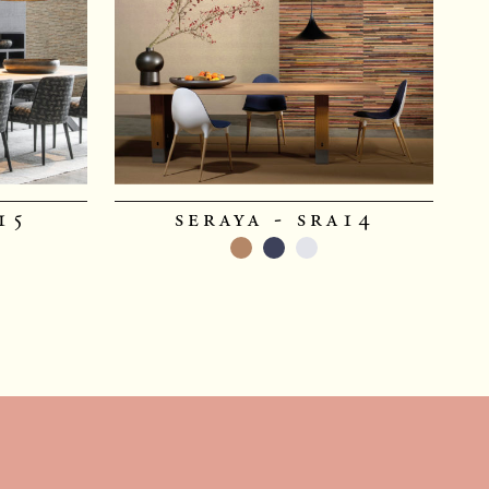
15
seraya - sra14