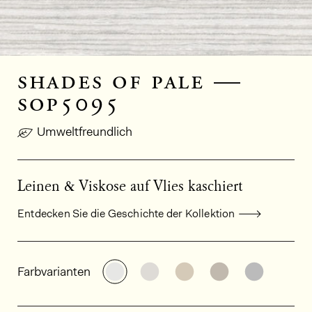
shades of pale —
sop5095
Umweltfreundlich
Leinen & Viskose auf Vlies kaschiert
Entdecken Sie die Geschichte der Kollektion
Allgemeine Produktinformationen
Weitere Varianten entdecken: SO
Weitere Varianten entdeck
Weitere Varianten e
Weitere Varia
Weitere
Farbvarianten