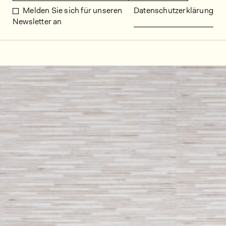
Melden Sie sich für unseren
Datenschutzerklärung
Newsletter an
Dekorbilder