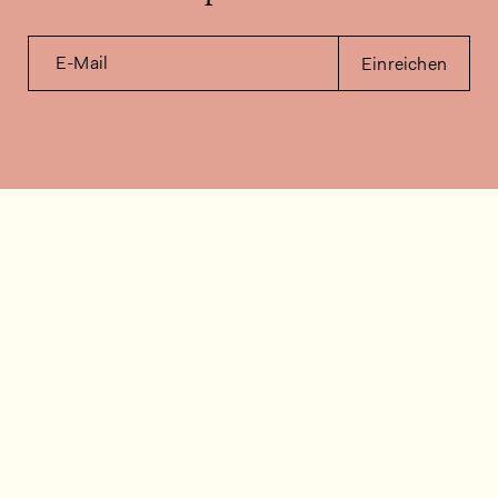
E-Mail
Einreichen
Kontakt
Wie können wir helfen?
Kontakt
FAQ
Stellenangebote
Installationsvideos
Kundenraum
Warenbestandsabfrage
Dokumentation
Folgen Sie uns