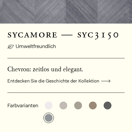
sycamore — syc3150
Umweltfreundlich
Chevron: zeitlos und elegant.
Entdecken Sie die Geschichte der Kollektion
Allgemeine Produktinformationen
Weitere Varianten entdecken: SY
Weitere Varianten entdeck
Weitere Varianten e
Weitere Varia
Weitere
Farbvarianten
Weitere Varianten entdecken: SY