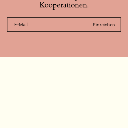
Kooperationen.
E-Mail
Einreichen
Kontakt
Wie können wir helfen?
Kontakt
FAQ
Stellenangebote
Installationsvideos
Kundenraum
Warenbestandsabfrage