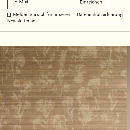
E-Mail
Einreichen
Melden Sie sich für unseren
Datenschutzerklärung
Newsletter an
Dekorbilder