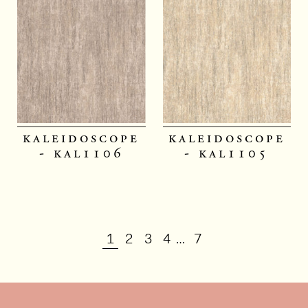
kaleidoscope
kaleidoscope
- kal1106
- kal1105
1
2
3
4
7
…