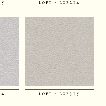
15
loft - lof214
14
loft - lof315