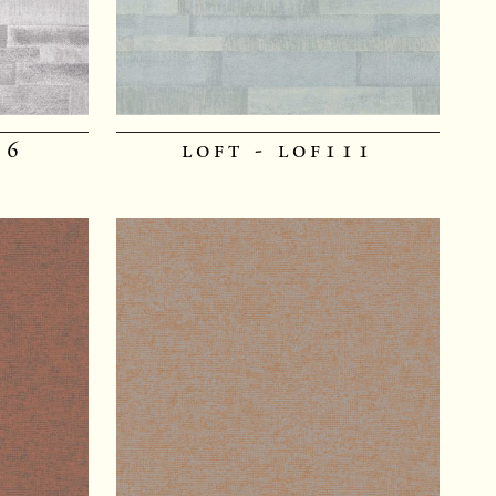
16
loft - lof111