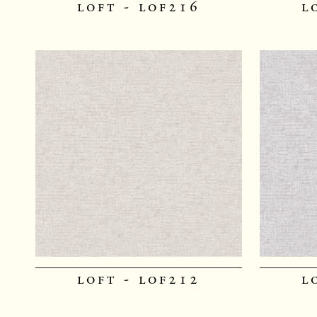
loft - lof216
l
loft - lof212
l