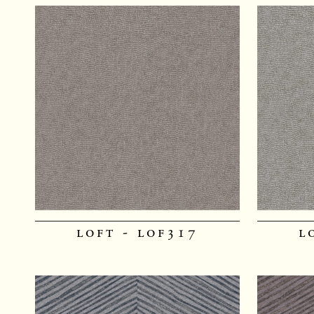
loft - lof317
l