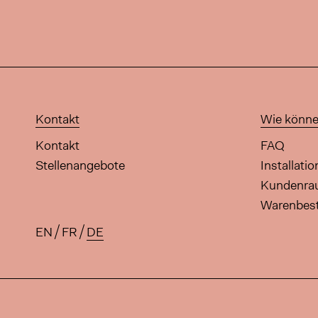
Kontakt
Wie könne
Kontakt
FAQ
Stellenangebote
Installati
Kundenr
Warenbes
EN
FR
DE
Verfügbare Übersetzungen für 