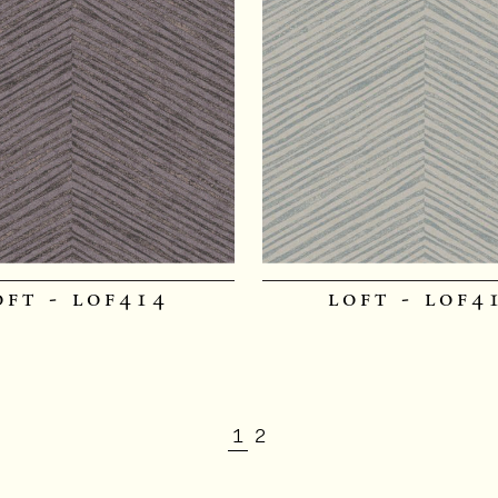
oft - lof414
loft - lof4
1
2