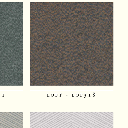
11
loft - lof318