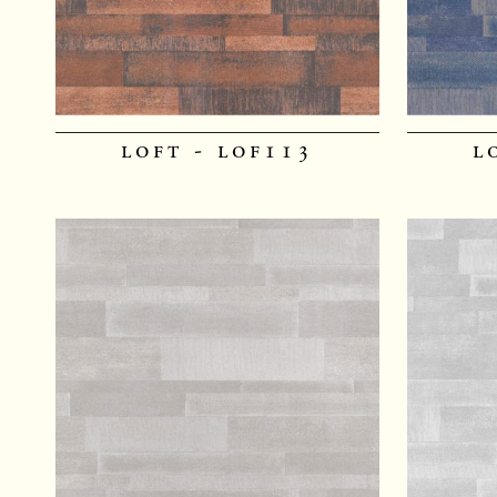
loft - lof113
l