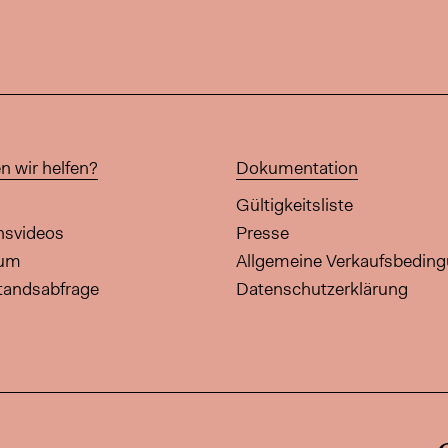
n wir helfen?
Dokumentation
Gültigkeitsliste
onsvideos
Presse
aum
Allgemeine Verkaufsbedin
tandsabfrage
Datenschutzerklärung
diese Seite