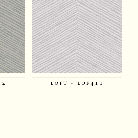
12
loft - lof411