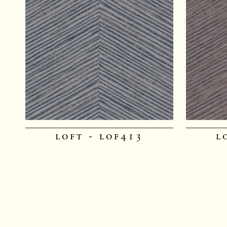
loft - lof413
l