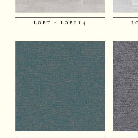
loft - lof114
l