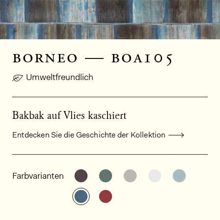
borneo — boa105
Umweltfreundlich
Bakbak auf Vlies kaschiert
Entdecken Sie die Geschichte der Kollektion
Allgemeine Produktinformationen
Weitere Varianten entdecken: BO
Weitere Varianten entdeck
Weitere Varianten e
Weitere Varia
Weitere
Farbvarianten
Weitere Varianten entdecken: BO
Weitere Varianten entdeck