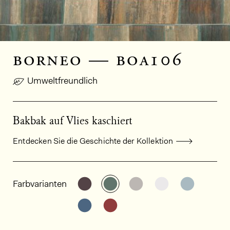
borneo — boa106
Umweltfreundlich
Bakbak auf Vlies kaschiert
Entdecken Sie die Geschichte der Kollektion
Allgemeine Produktinformationen
Weitere Varianten entdecken: BO
Weitere Varianten entdeck
Weitere Varianten e
Weitere Varia
Weitere
Farbvarianten
Weitere Varianten entdecken: BO
Weitere Varianten entdeck