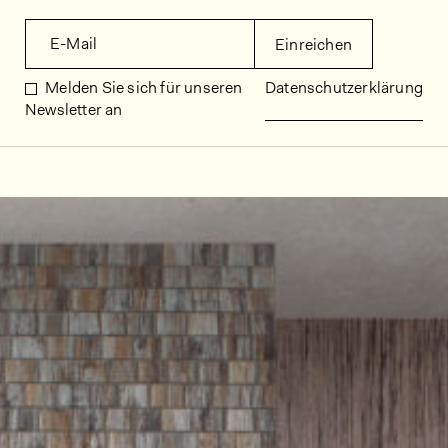
E-Mail
Einreichen
Melden Sie sich für unseren
Datenschutzerklärung
Newsletter an
Dekorbilder