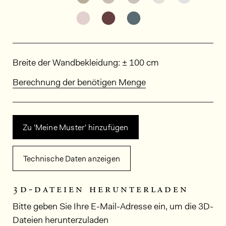
Weitere Varianten entdecken: BO
Weitere Varianten entdeck
Weitere Varianten e
Abmessungen
Breite der Wandbekleidung: ± 100 cm
Berechnung der benötigen Menge
Zu 'Meine Muster' hinzufügen
Technische Daten anzeigen
3d-dateien herunterladen
Bitte geben Sie Ihre E-Mail-Adresse ein, um die 3D-
Dateien herunterzuladen