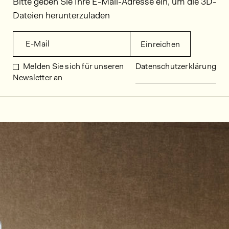
Bitte geben Sie Ihre E-Mail-Adresse ein, um die 3D-
Dateien herunterzuladen
E-Mail
Einreichen
Melden Sie sich für unseren
Datenschutzerklärung
Newsletter an
Dekorbilder