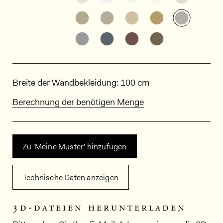
Weitere Varianten entdecken: ED
Weitere Varianten entdeck
Weitere Varianten e
Weitere Varia
Weitere
Weitere Varianten entdecken: ED
Weitere Varianten entdeck
Weitere Varianten e
Weitere Varia
Abmessungen
Breite der Wandbekleidung: 100 cm
Berechnung der benötigen Menge
Zu 'Meine Muster' hinzufügen
Technische Daten anzeigen
3d-dateien herunterladen