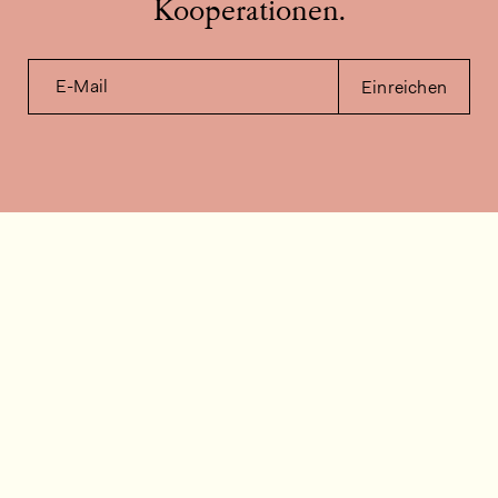
Kooperationen.
E-Mail
Einreichen
Kontakt
Wie können wir helfen?
Kontakt
FAQ
Stellenangebote
Installationsvideos
Kundenraum
Warenbestandsabfrage