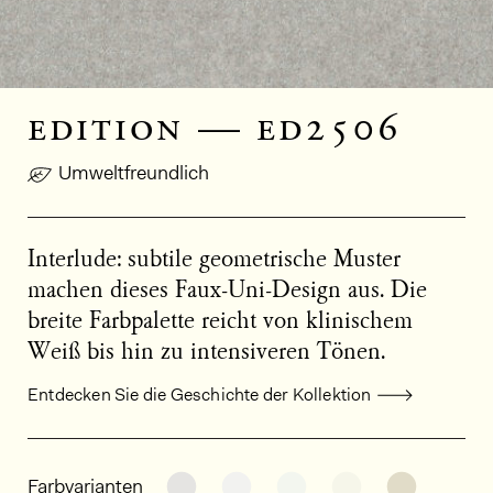
edition — ed2506
Umweltfreundlich
Interlude: subtile geometrische Muster
machen dieses Faux-Uni-Design aus. Die
breite Farbpalette reicht von klinischem
Weiß bis hin zu intensiveren Tönen.
Entdecken Sie die Geschichte der Kollektion
Allgemeine Produktinformationen
Weitere Varianten entdecken: ED
Weitere Varianten entdeck
Weitere Varianten e
Weitere Varia
Weitere
Farbvarianten