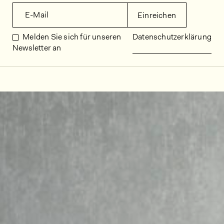
E-Mail
Einreichen
Melden Sie sich für unseren
Datenschutzerklärung
Newsletter an
Dekorbilder