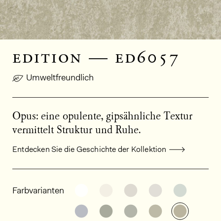
edition — ed6057
Umweltfreundlich
Opus: eine opulente, gipsähnliche Textur
vermittelt Struktur und Ruhe.
Entdecken Sie die Geschichte der Kollektion
Allgemeine Produktinformationen
Weitere Varianten entdecken: ED
Weitere Varianten entdeck
Weitere Varianten e
Weitere Varia
Weitere
Farbvarianten
Weitere Varianten entdecken: ED
Weitere Varianten entdeck
Weitere Varianten e
Weitere Varia
Weitere