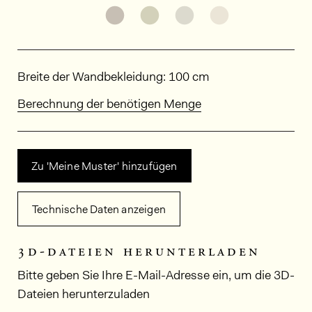
Weitere Varianten entdecken: ED
Weitere Varianten entdeck
Weitere Varianten e
Weitere Varia
Abmessungen
Breite der Wandbekleidung: 100 cm
Berechnung der benötigen Menge
Zu 'Meine Muster' hinzufügen
Technische Daten anzeigen
3d-dateien herunterladen
Bitte geben Sie Ihre E-Mail-Adresse ein, um die 3D-
Dateien herunterzuladen