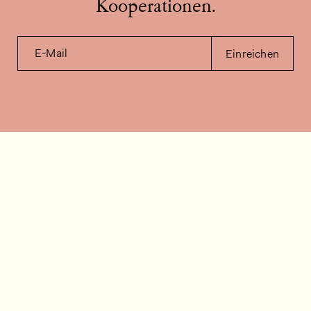
Kooperationen.
E-Mail
Einreichen
Kontakt
Wie können wir helfen?
Kontakt
FAQ
Stellenangebote
Installationsvideos
Kundenraum
Warenbestandsabfrage