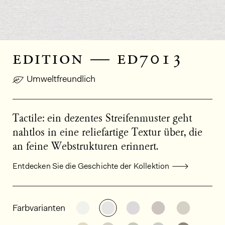
edition — ed7013
Umweltfreundlich
Tactile: ein dezentes Streifenmuster geht
nahtlos in eine reliefartige Textur über, die
an feine Webstrukturen erinnert.
Entdecken Sie die Geschichte der Kollektion
Allgemeine Produktinformationen
Weitere Varianten entdecken: ED
Weitere Varianten entdeck
Weitere Varianten e
Weitere Varia
Weitere
Farbvarianten