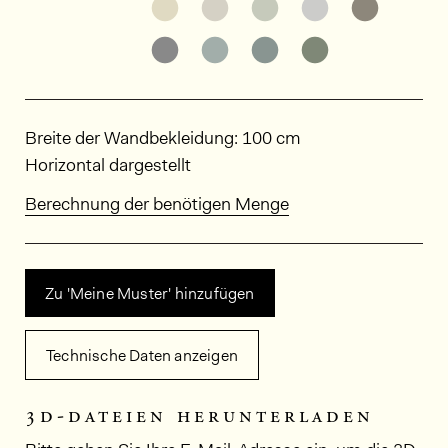
Weitere Varianten entdecken: ED
Weitere Varianten entdeck
Weitere Varianten e
Weitere Varia
Weitere
Weitere Varianten entdecken: ED
Weitere Varianten entdeck
Weitere Varianten e
Weitere Varia
Abmessungen
Breite der Wandbekleidung: 100 cm
Horizontal dargestellt
Berechnung der benötigen Menge
Zu 'Meine Muster' hinzufügen
Technische Daten anzeigen
3d-dateien herunterladen