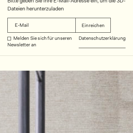
Bitte geben Sie Ihre E-Mail-Adresse ein, um die 3D-
Dateien herunterzuladen
E-Mail
Einreichen
Melden Sie sich für unseren
Datenschutzerklärung
Newsletter an
Dekorbilder