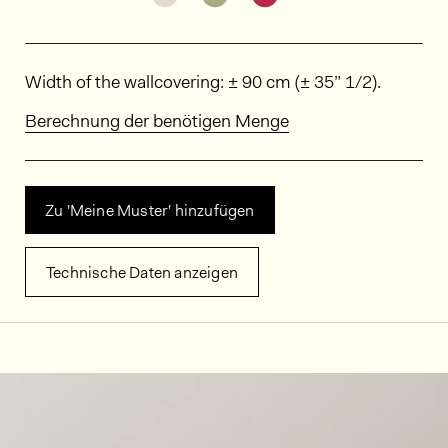
Abmessungen
Width of the wallcovering: ± 90 cm (± 35” 1/2).
Berechnung der benötigen Menge
Zu 'Meine Muster' hinzufügen
Technische Daten anzeigen
Dekorbilder