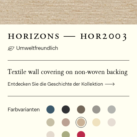
horizons — hor2003
Umweltfreundlich
Textile wall covering on non-woven backing
Entdecken Sie die Geschichte der Kollektion
Allgemeine Produktinformationen
Weitere Varianten entdecken: HO
Weitere Varianten entdeck
Weitere Varianten e
Weitere Varia
Weitere
Farbvarianten
Weitere Varianten entdecken: HO
Weitere Varianten entdeck
Weitere Varianten e
Weitere Varia
Weitere
Weitere Varianten entdecken: HO
Weitere Varianten entdeck
Weitere Varianten e