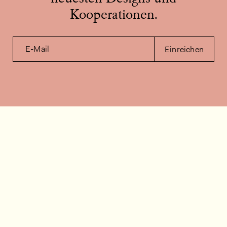
Kooperationen.
E-Mail
Einreichen
Kontakt
Wie können wir helfen?
Kontakt
FAQ
Stellenangebote
Installationsvideos
Kundenraum
Warenbestandsabfrage