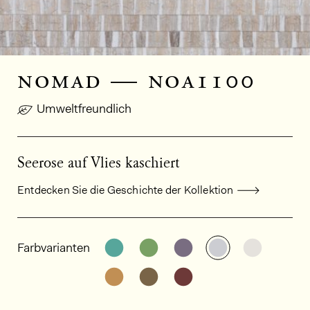
nomad — noa1100
Umweltfreundlich
Seerose auf Vlies kaschiert
Entdecken Sie die Geschichte der Kollektion
Allgemeine Produktinformationen
Weitere Varianten entdecken: NO
Weitere Varianten entdeck
Weitere Varianten e
Weitere Varia
Weitere
Farbvarianten
Weitere Varianten entdecken: NO
Weitere Varianten entdeck
Weitere Varianten e