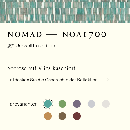
nomad — noa1700
Umweltfreundlich
Seerose auf Vlies kaschiert
Entdecken Sie die Geschichte der Kollektion
Allgemeine Produktinformationen
Weitere Varianten entdecken: NO
Weitere Varianten entdeck
Weitere Varianten e
Weitere Varia
Weitere
Farbvarianten
Weitere Varianten entdecken: NO
Weitere Varianten entdeck
Weitere Varianten e