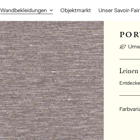
Wandbekleidungen
Objektmarkt
Unser Savoir-Fai
por
Umwe
Leinen 
Entdecken
Allge
Farbvari