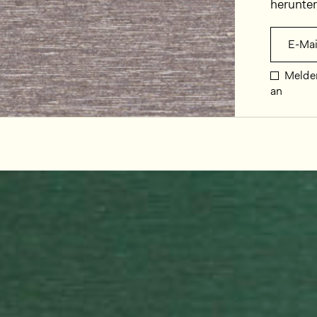
herunte
E-Mai
Melden
an