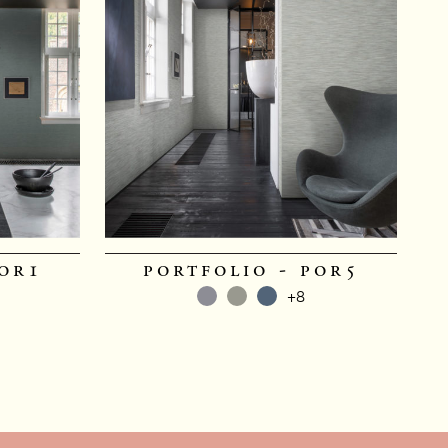
por1
portfolio - por5
+8