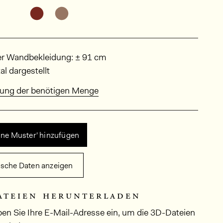
Weitere Varianten entdecken: POR4601
Weitere Varianten entdecken: POR4002
sungen
er Wandbekleidung: ± 91 cm
al dargestellt
ung der benötigen Menge
ine Muster' hinzufügen
ische Daten anzeigen
ateien herunterladen
ben Sie Ihre E-Mail-Adresse ein, um die 3D-Dateien