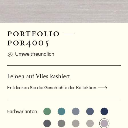
portfolio —
por4005
Umweltfreundlich
Leinen auf Vlies kashiert
Entdecken Sie die Geschichte der Kollektion
Allgemeine Produktinformationen
Weitere Varianten entdecken: PO
Weitere Varianten entdeck
Weitere Varianten e
Weitere Varia
Weitere
Farbvarianten
Weitere Varianten entdecken: PO
Weitere Varianten entdeck
Weitere Varianten e
Weitere Varia
Weitere