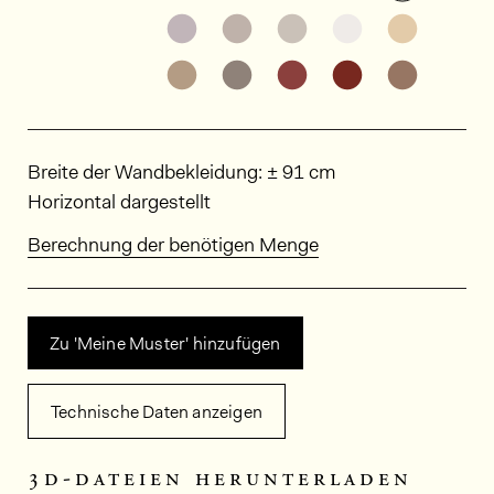
Weitere Varianten entdecken: PO
Weitere Varianten entdeck
Weitere Varianten e
Weitere Varia
Weitere
Weitere Varianten entdecken: PO
Weitere Varianten entdeck
Weitere Varianten e
Weitere Varia
Weitere
Abmessungen
Breite der Wandbekleidung: ± 91 cm
Horizontal dargestellt
Berechnung der benötigen Menge
Zu 'Meine Muster' hinzufügen
Technische Daten anzeigen
3d-dateien herunterladen