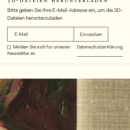
3d-dateien herunterladen
Bitte geben Sie Ihre E-Mail-Adresse ein, um die 3D-
Dateien herunterzuladen
E-Mail
Einreichen
Melden Sie sich für unseren
Datenschutzerklärung
Newsletter an
Dekorbilder