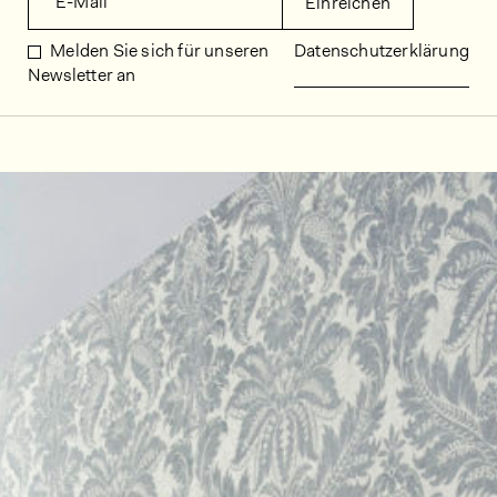
E-Mail
Einreichen
Melden Sie sich für unseren
Datenschutzerklärung
Newsletter an
Dekorbilder