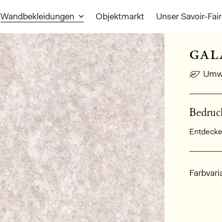
Wandbekleidungen
Objektmarkt
Unser Savoir-Fai
gal
Umwe
Bedruck
Entdecken
Allge
Farbvari