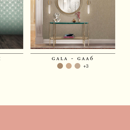
1
gala - gaa6
+3