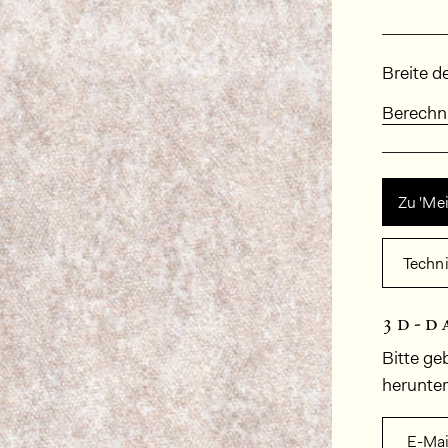
Abmes
Breite d
Berechn
Zu 'Me
Techn
3d-d
Bitte ge
herunte
E-Mai