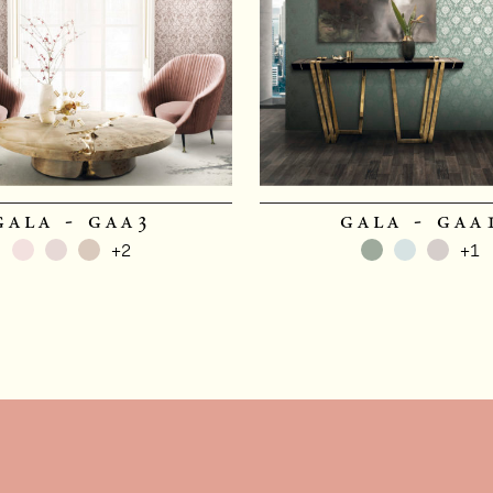
gala - gaa3
gala - gaa
+2
+1