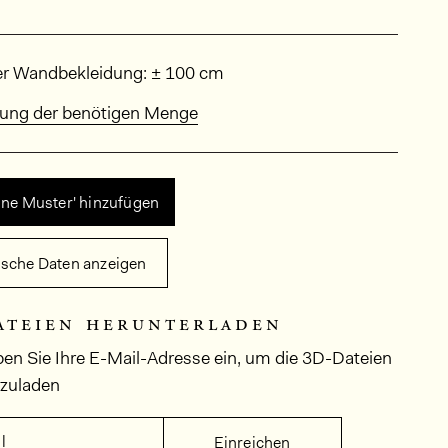
sungen
er Wandbekleidung: ± 100 cm
ung der benötigen Menge
ine Muster' hinzufügen
ische Daten anzeigen
ateien herunterladen
ben Sie Ihre E-Mail-Adresse ein, um die 3D-Dateien
rzuladen
l
Einreichen